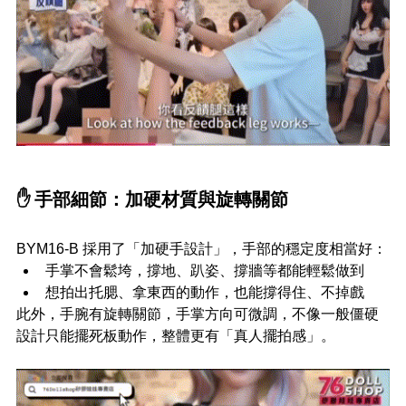
✋ 手部細節：加硬材質與旋轉關節
BYM16-B 採用了「加硬手設計」，手部的穩定度相當好：
手掌不會鬆垮，撐地、趴姿、撐牆等都能輕鬆做到
想拍出托腮、拿東西的動作，也能撐得住、不掉戲
此外，手腕有旋轉關節，手掌方向可微調，不像一般僵硬
設計只能擺死板動作，整體更有「真人擺拍感」。