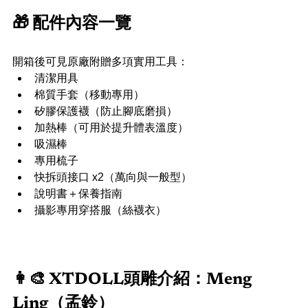
🎁 配件內容一覽
開箱後可見原廠附贈多項實用工具：
清潔用具
棉質手套（移動專用）
矽膠保護襪（防止腳底磨損）
加熱棒（可用於提升體表溫度）
吸濕棒
專用梳子
快拆頭接口 x2（萬向與一般型）
說明書＋保養指南
攝影專用穿搭服（絲襪衣）
👩‍🎨 XTDOLL頭雕介紹：Meng 
Ling（孟鈴）