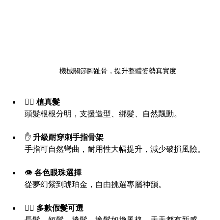
機械關節腳趾骨，提升整體姿勢真實度
💇‍♀️ 
植真髮
頭髮根根分明，支援造型、綁髮、自然飄動。
✋ 
升級耐穿刺手指骨架
手指可自然彎曲，耐用性大幅提升，減少破損風險。
👁️ 
各色眼珠選擇
從夢幻紫到琥珀金，自由挑選專屬神韻。
💁‍♀️ 
多款假髮可選
長髮、短髮、捲髮，換髮如換風格，天天都有新感