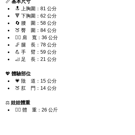
📏 
基本尺寸
🔝 上胸圍：81 公分
🔻 下胸圍：62 公分
🔄 腰　圍：58 公分
🍑 臀　圍：84 公分
🧍‍♀️ 肩　寬：36 公分
🦵 腿　長：78 公分
💪 手　臂：59 公分
🦶 足　長：21 公分
💖 
體驗部位
💗 陰　道：15 公分
🍑 肛　門：14 公分
⚖️ 
娃娃體重
🏋️‍♀️ 體　重：26 公斤