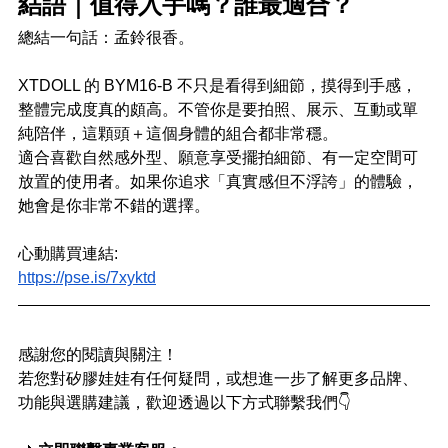
結語｜值得入手嗎？誰最適合？
總結一句話：孟鈴很香。
XTDOLL 的 BYM16-B 不只是看得到細節，摸得到手感，
整體完成度真的頗高。不管你是要拍照、展示、互動或單
純陪伴，這顆頭＋這個身體的組合都非常穩。
適合喜歡自然感外型、願意享受擺拍細節、有一定空間可
放置的使用者。如果你追求「真實感但不浮誇」的體驗，
她會是你非常不錯的選擇。
心動購買連結:
https://pse.is/7xyktd
感謝您的閱讀與關注！
若您對矽膠娃娃有任何疑問，或想進一步了解更多品牌、
功能與選購建議，歡迎透過以下方式聯繫我們👇