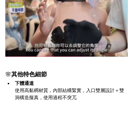
🌸
其他特色細節
下體通道
使用高黏稠材質，內部結構緊實，入口雙層設計＋雙
洞構造擬真，使用過程不突兀