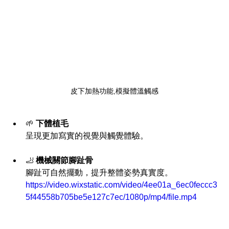
皮下加熱功能,模擬體溫觸感
🌱 
下體植毛
呈現更加寫實的視覺與觸覺體驗。
🦶 
機械關節腳趾骨
腳趾可自然擺動，提升整體姿勢真實度。
https://video.wixstatic.com/video/4ee01a_6ec0feccc3
5f44558b705be5e127c7ec/1080p/mp4/file.mp4