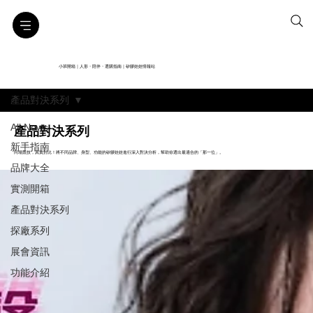
小班開箱｜人形・陪伴・選購指南｜矽膠娃娃情報站
產品對決系列
All News
產品對決系列
新手指南
同場競技，真實對比！將不同品牌、身型、功能的矽膠娃娃進行深入對決分析，幫助你選出最適合的「那一位」。
品牌大全
實測開箱
產品對決系列
探廠系列
展會資訊
功能介紹