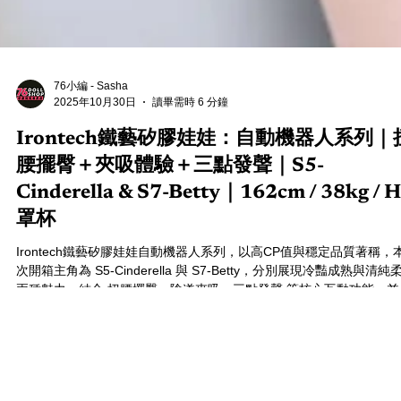
76小編 - Sasha
2025年10月30日
讀畢需時 6 分鐘
Irontech鐵藝矽膠娃娃：自動機器人系列｜
腰擺臀＋夾吸體驗＋三點發聲｜S5-
Cinderella & S7-Betty｜162cm / 38kg / H
罩杯
Irontech鐵藝矽膠娃娃自動機器人系列，以高CP值與穩定品質著稱，
次開箱主角為 S5-Cinderella 與 S7-Betty，分別展現冷豔成熟與清純
兩種魅力。結合 扭腰擺臀、陰道夾吸、三點發聲 等核心互動功能，並
加購 口腔夾吸、口腔加熱、自動口交 模組，打造更真實的沉浸體驗。
論入門或進階玩家，Irontech鐵藝矽膠娃娃 都以細節與真實感成為私
伴的理想選擇。