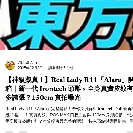
76小編-Annie
2025年12月3日
讀畢需時 5 分鐘
【神級擬真！】Real Lady R11「Alara」
箱｜新一代 Irontech 頭雕 × 全身真實皮紋
多誇張？150cm 實拍曝光
Real Lady R11「Alara」完整開箱！帶你深度解析 Irontech Doll 最新
級頭雕、1:1 真實皮紋、ROS MAX 口腔工藝與 150cm 身形細節。想
手高擬真矽膠娃娃？本篇提供最完整的評測、特色亮點與選購指南，