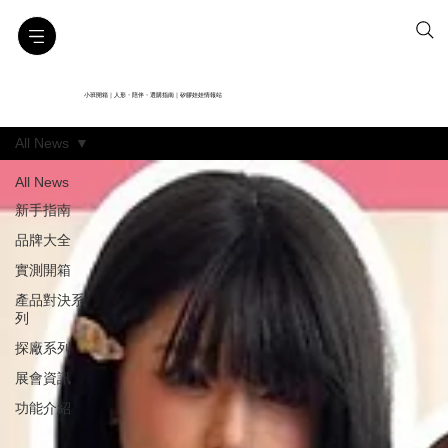
小班開箱｜人形・陪伴・選購指南｜矽膠娃娃情報站
All News
All News
新手指南
品牌大全
實測開箱
產品對決系
列
探廠系列
展會資訊
功能介紹