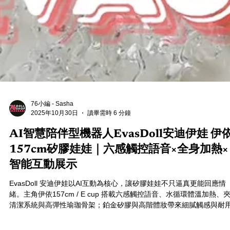
76小編 - Sasha
2025年10月30日
讀畢需時 6 分鐘
AI智慧陪伴型機器人EvasDoll安迪伊娃 伊
157cm矽膠娃娃｜六感觸控語音×全身加熱×
智能互動展示
EvasDoll 安迪伊娃以AI互動為核心，讓矽膠娃娃不只逼真更能回應情
緒。主角伊依157cm / E cup 搭載六感觸控語音、水循環體溫加熱、
清潔系統與高彈性瑜珈骨架；鉑金矽膠與高階體妝帶來細膩觸感與耐
度。外觀貼合亞洲審美、CP值出色，是追求陪伴感與真實手感玩家的