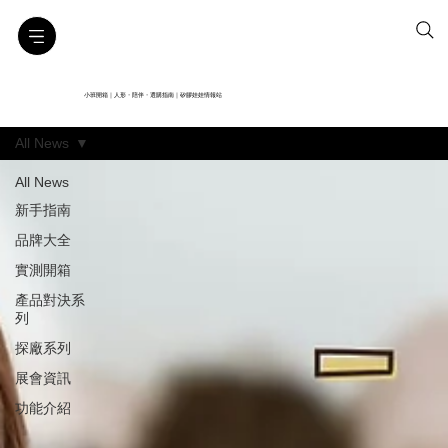
小班開箱｜人形・陪伴・選購指南｜矽膠娃娃情報站
All News
All News
新手指南
品牌大全
實測開箱
產品對決系
列
探廠系列
展會資訊
功能介紹