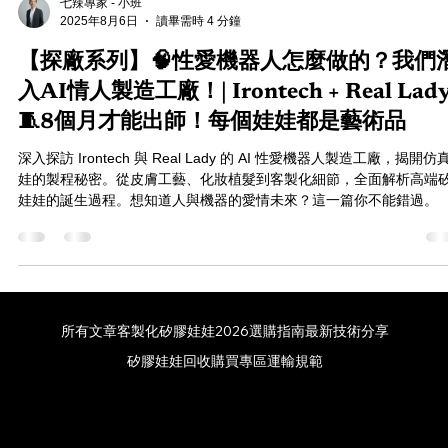
七辣專家 - 小班
2025年8月6日
讀畢需時 4 分鐘
【探廠系列】🧠性愛機器人怎麼做的？我們
入AI情人製造工廠！| Irontech + Real Lady
🧵8個月才能出師！每個娃娃都是藝術品
深入探訪 Irontech 與 Real Lady 的 AI 性愛機器人製造工廠，揭開仿
娃的製程秘密。從皮膚工藝、化妝植髮到客製化細節，全面解析高端
娃娃的誕生過程。想知道人與機器的愛情未來？這一篇你不能錯過。
所有文章
客製化矽膠娃娃
2026選購指南
最新技術分享
矽膠娃娃回收
購買專區
運輸規範
PHONE: +886978226336 - EMAIL:
76dollshop@gmail.com