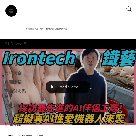
小班開箱｜人形・陪伴・選購指南｜矽膠娃娃情報站
All News
All News
新手指南
品牌大全
實測開箱
Load video
產品對決系
列
探廠系列
展會資訊
功能介紹